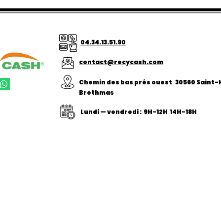
04.34.13.51.90
contact@recycash.com
Chemin des bas prés ouest
30560 Saint-
Brethmas
Lundi — vendredi : 9H-12H 14H-18H